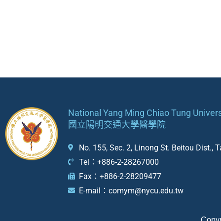
National Yang Ming Chiao Tung Univers
國立陽明交通大學醫學院
No. 155, Sec. 2, Linong St. Beitou Dist.,
Tel：+886-2-28267000
Fax：+886-2-28209477
E-mail：comym@nycu.edu.tw
Copyr