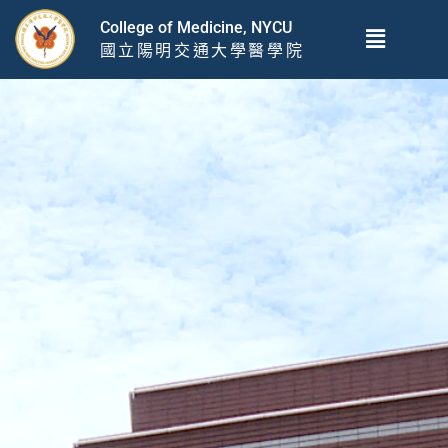
跳
Menu
College of Medicine, NYCU
至
國立陽明交通大學醫學院
主
要
內
容