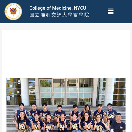
跳
Menu
College of Medicine, NYCU
至
國立陽明交通大學醫學院
主
要
內
容
2021 年 11 月
Team
NYCU-
Taipei
Received
the
Gold
Medal