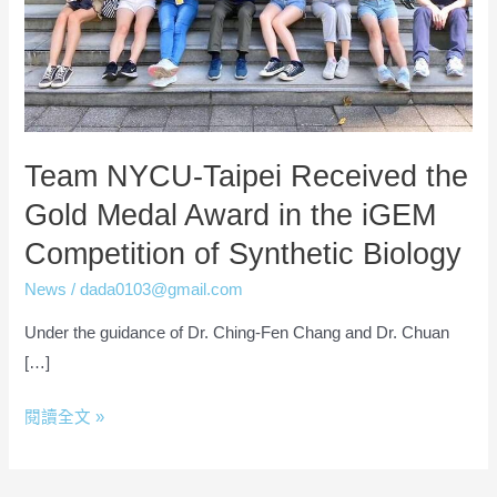
Award
in
the
iGEM
Competition
Team NYCU-Taipei Received the
of
Synthetic
Gold Medal Award in the iGEM
Biology
Competition of Synthetic Biology
News
/
dada0103@gmail.com
Under the guidance of Dr. Ching-Fen Chang and Dr. Chuan
[…]
閱讀全文 »