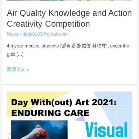
Air Quality Knowledge and Action
Creativity Competition
News
/
dada0103@gmail.com
4th year medical students (郝貞愛 施佑儒 林映岑), under the
guid […]
閱讀全文 »
World
AIDS
Day
video
broadcast