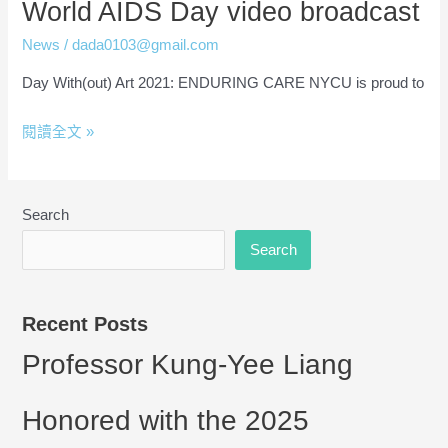
World AIDS Day video broadcast
News
/
dada0103@gmail.com
Day With(out) Art 2021: ENDURING CARE NYCU is proud to
閱讀全文 »
Search
Search
Recent Posts
Professor Kung-Yee Liang
Honored with the 2025