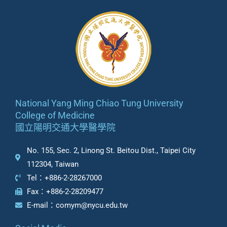
National Yang Ming Chiao Tung University
College of Medicine
國立陽明交通大學醫學院
No. 155, Sec. 2, Linong St. Beitou Dist., Taipei City
112304, Taiwan
Tel：+886-2-28267000
Fax：+886-2-28209477
E-mail：comym@nycu.edu.tw