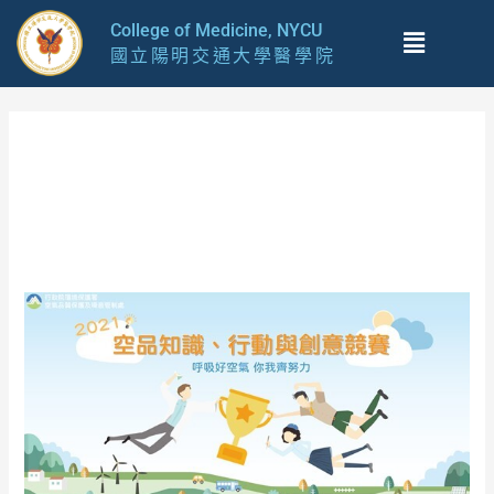
跳
Menu
College of Medicine, NYCU
至
國立陽明交通大學醫學院
主
要
內
容
2021 年 12 月
Air
Quality
Knowledge
and
Action
Creativity
Competition