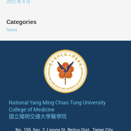
2021 年 8 月
Categories
News
National Yang Ming Chiao Tung University
College of Medicine
國立陽明交通大學醫學院
No. 155, Sec. 2, Linong St. Beitou Dist., Taipei City