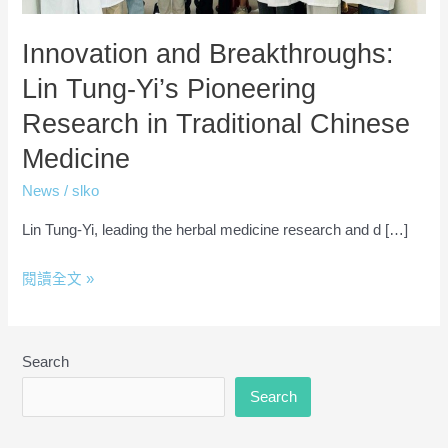
Research
in
Innovation and Breakthroughs:
Traditional
Lin Tung-Yi’s Pioneering
Chinese
Research in Traditional Chinese
Medicine
Medicine
News
/
slko
Lin Tung-Yi, leading the herbal medicine research and d […]
閱讀全文 »
Search
Search