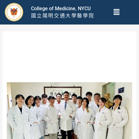
跳
Menu
College of Medicine, NYCU
至
國立陽明交通大學醫學院
主
要
內
容
2024 年 1 月
Innovation
and
Breakthroughs:
Lin
Tung-
Yi’s
Pioneering