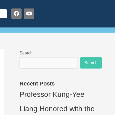
F
Y
e
a
o
c
u
e
t
b
u
o
b
o
e
k
Search
Search
Recent Posts
Professor Kung-Yee
Liang Honored with the