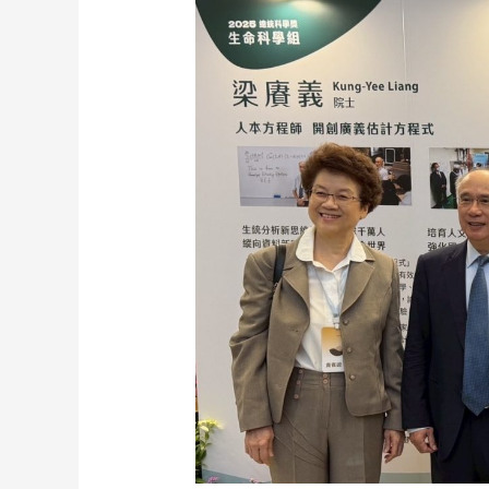
Kung-
Yee
Liang
Honored
with
the
2025
Presidential
Science
Prize