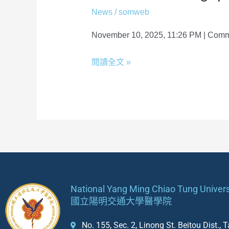
News
/
somweb
November 10, 2025, 11:26 PM | Comme
閱讀全文 »
National Yang Ming Chiao Tung Univers
國立陽明交通大學醫學院
No. 155, Sec. 2, Linong St. Beitou Dist.,