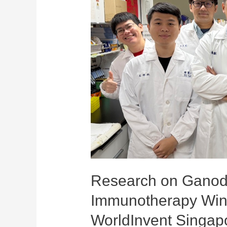
Immunotherapy
Wins
Gold
Medal
at
WorldInvent
Singapore
2025
Research on Gano
Immunotherapy Win
WorldInvent Singap