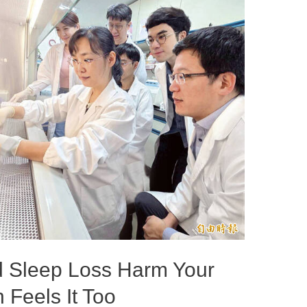
d Sleep Loss Harm Your
Feels It Too