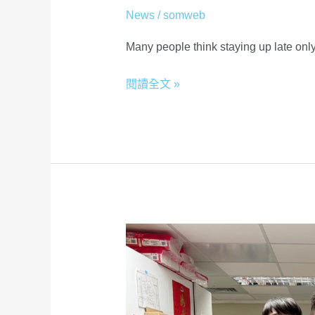
News
/
somweb
Many people think staying up late only
閱讀全文 »
Research
on
Ganoderma-
Based
Cancer