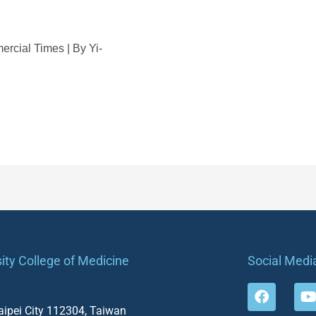
rcial Times | By Yi-
ity College of Medicine
Social Medi
F
a
o
 Taipei City 112304, Taiwan