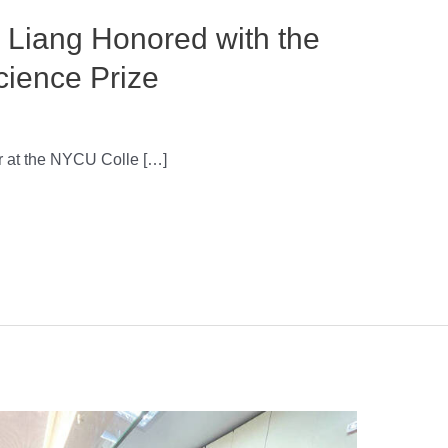
 Liang Honored with the
cience Prize
r at the NYCU Colle […]