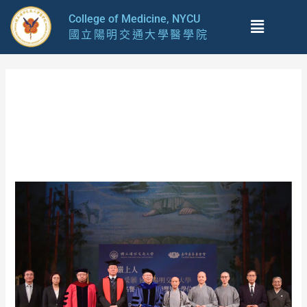
跳
Menu
College of Medicine, NYCU
至
國立陽明交通大學醫學院
主
要
內
容
2024 年 5 月
Exemplary
Contributions
Worthy
of
Being
a
Model