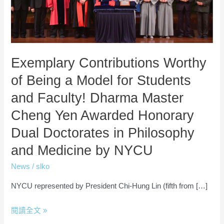
for
Students
and
Faculty!
Exemplary Contributions Worthy
Dharma
of Being a Model for Students
Master
Cheng
and Faculty! Dharma Master
Yen
Cheng Yen Awarded Honorary
Awarded
Dual Doctorates in Philosophy
Honorary
Dual
and Medicine by NYCU
Doctorates
News
/
slko
in
Philosophy
NYCU represented by President Chi-Hung Lin (fifth from […]
and
閱讀全文 »
Medicine