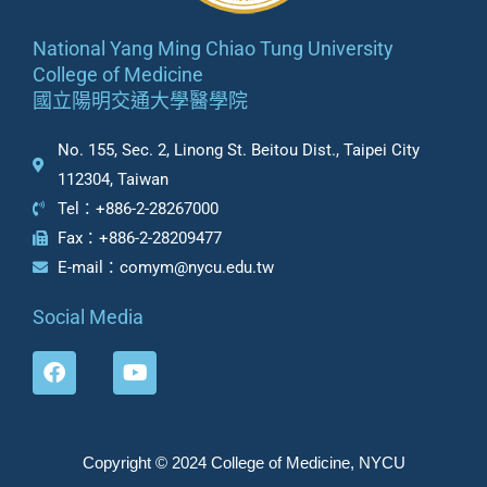
National Yang Ming Chiao Tung University
College of Medicine
國立陽明交通大學醫學院
No. 155, Sec. 2, Linong St. Beitou Dist., Taipei City
112304, Taiwan
Tel：+886-2-28267000
Fax：+886-2-28209477
E-mail：comym@nycu.edu.tw
Social Media
F
Y
a
o
c
u
e
t
b
u
Copyright © 2024 College of Medicine, NYCU
o
b