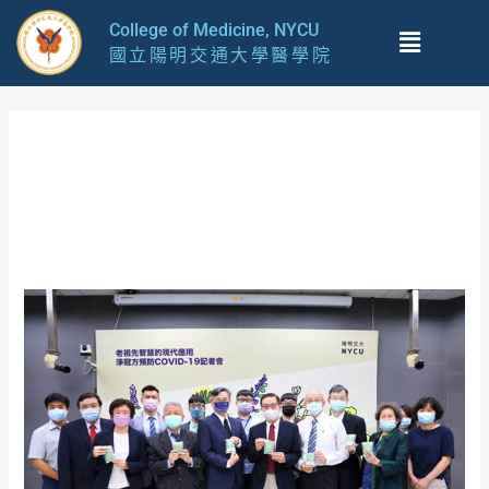
跳
Menu
College of Medicine, NYCU
至
國立陽明交通大學醫學院
主
要
內
容
2022 年 4 月
“Coronavirus
Clearing
Concoction”
developed
by
NYCU
to