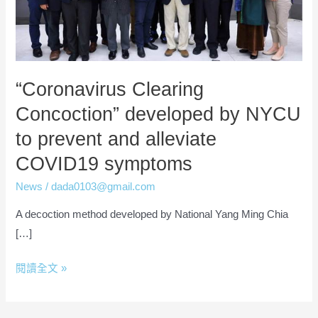
prevent
and
alleviate
COVID19
“Coronavirus Clearing
symptoms
Concoction” developed by NYCU
to prevent and alleviate
COVID19 symptoms
News
/
dada0103@gmail.com
A decoction method developed by National Yang Ming Chia
[…]
閱讀全文 »